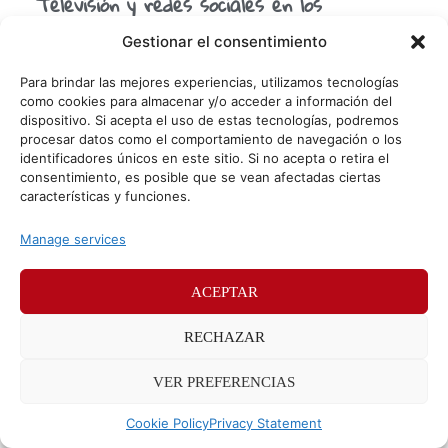
Televisión y redes sociales en los
atentados de París
Gestionar el consentimiento
Como suele sucederme en casos como este, el viernes
pasado me enteré de lo que había ocurrido en París de
Para brindar las mejores experiencias, utilizamos tecnologías
refilón, porque vi una publicación
como cookies para almacenar y/o acceder a información del
dispositivo. Si acepta el uso de estas tecnologías, podremos
procesar datos como el comportamiento de navegación o los
identificadores únicos en este sitio. Si no acepta o retira el
© Sr. Potato 2026
consentimiento, es posible que se vean afectadas ciertas
características y funciones.
Políticas de privacidad
Políticas de cookies
Manage services
Méndez Álvaro 24, 28045 Madrid. Teléfono
91 176 52 25
ACEPTAR
RECHAZAR
VER PREFERENCIAS
Cookie Policy
Privacy Statement