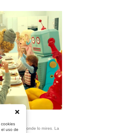
o cookies
lo mires por donde lo mires. La
 el uso de