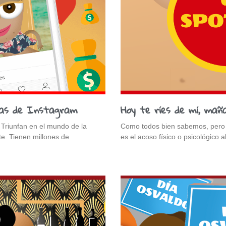
adas de Instagram
Hoy te ríes de mí, mañ
 Triunfan en el mundo de la
Como todos bien sabemos, pero si
rte. Tienen millones de
es el acoso físico o psicológico