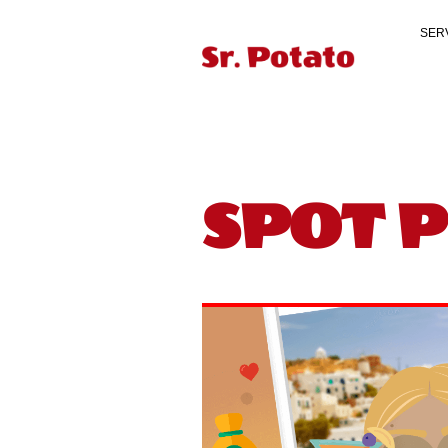
SER
SPOT P