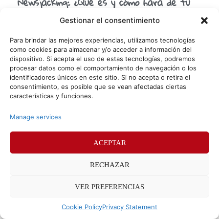
Newsjacking: ¿Qué es y cómo hará de tu
marca un éxito?
Gestionar el consentimiento
En un mundo donde cada día es más difícil destacar, el
newsjacking parece ofrecer la solución que cualquier
Para brindar las mejores experiencias, utilizamos tecnologías
marca está buscando. Por eso, si estas
como cookies para almacenar y/o acceder a información del
dispositivo. Si acepta el uso de estas tecnologías, podremos
procesar datos como el comportamiento de navegación o los
identificadores únicos en este sitio. Si no acepta o retira el
© Sr. Potato 2026
consentimiento, es posible que se vean afectadas ciertas
características y funciones.
Políticas de privacidad
Políticas de cookies
Manage services
Méndez Álvaro 24, 28045 Madrid. Teléfono
91 176 52 25
ACEPTAR
RECHAZAR
VER PREFERENCIAS
Cookie Policy
Privacy Statement