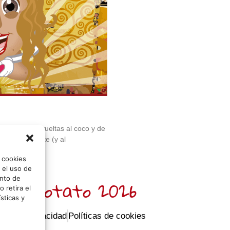
ca de darle vueltas al coco y de
 lo que al arte (y al
o cookies
 el uso de
nto de
 Sr. Potato 2026
 retira el
sticas y
icas de privacidad
Políticas de cookies