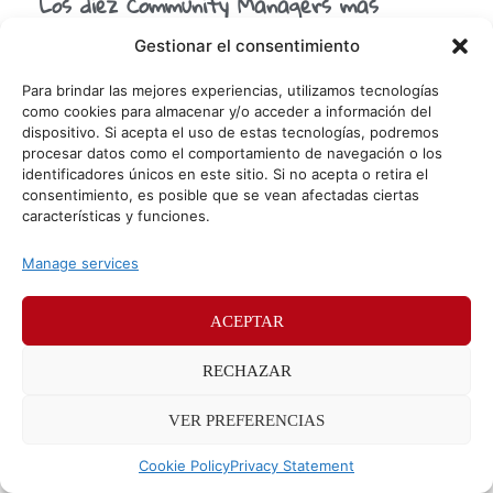
Los diez Community Managers más
molones del momento
Gestionar el consentimiento
Desde que descubrí el mundo del Social Media y me
convertí en Community Manager, he descubierto
Para brindar las mejores experiencias, utilizamos tecnologías
muchísimas cosas y sobre todo he aprendido otras
como cookies para almacenar y/o acceder a información del
dispositivo. Si acepta el uso de estas tecnologías, podremos
muchas.
procesar datos como el comportamiento de navegación o los
identificadores únicos en este sitio. Si no acepta o retira el
consentimiento, es posible que se vean afectadas ciertas
© Sr. Potato 2026
características y funciones.
Políticas de privacidad
Políticas de cookies
Manage services
Méndez Álvaro 24, 28045 Madrid. Teléfono
91 176 52 25
ACEPTAR
RECHAZAR
VER PREFERENCIAS
Cookie Policy
Privacy Statement