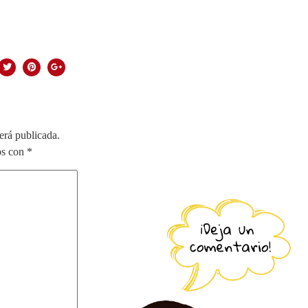
erá publicada.
os con
*