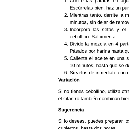
Cuece las patatas en agua
Escúrrelas bien, haz un pur
Mientras tanto, derrite la 
minutos, sin dejar de remov
Incorpora las setas y el 
cebollino. Salpimenta.
Divide la mezcla en 4 part
Pásalos por harina hasta q
Calienta el aceite en una 
10 minutos, hasta que se do
Sírvelos de inmediato con u
Variación
Si no tienes cebollino, utiliza ot
el cilantro también combinan bie
Sugerencia
Si lo deseas, puedes preparar lo
cubiertos, hasta dos horas.