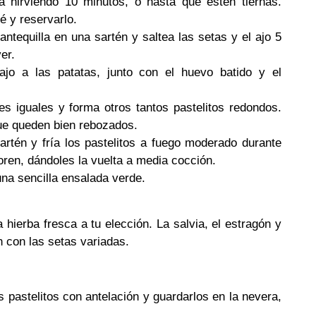
 hirviendo 10 minutos, o hasta que estén tiernas.
é y reservarlo.
mantequilla en una sartén y saltea las setas y el ajo 5
er.
ajo a las patatas, junto con el huevo batido y el
es iguales y forma otros tantos pastelitos redondos.
ue queden bien rebozados.
sartén y fría los pastelitos a fuego moderado durante
ren, dándoles la vuelta a media cocción.
na sencilla ensalada verde.
ra hierba fresca a tu elección. La salvia, el estragón y
n con las setas variadas.
s pastelitos con antelación y guardarlos en la nevera,