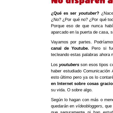
No disparen a
¿Qué es ser
youtuber
?
¿Nace
¿No? ¿Por qué no? ¿Por qué tod
Porque eso de que nunca había
aparcado en la puerta de casa, s
Vayamos por partes. Podríamo
canal de Youtube.
Pero si fu
tecleando estas palabras ahora 
Los
youtubers
son esos tipos co
haber estudiado Comunicación A
esto último pero ya os lo contar
en Internet sobre cosas gracio
su vida. O sobre algo.
Según lo hagan con más o menos
quedarán en
vídeobloggers
, que
que seguramente ni han estud