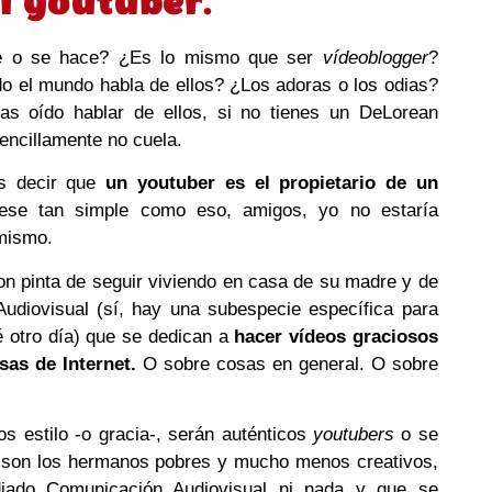
l youtuber.
 o se hace? ¿Es lo mismo que ser
vídeoblogger
?
o el mundo habla de ellos? ¿Los adoras o los odias?
s oído hablar de ellos, si no tienes un DeLorean
encillamente no cuela.
s decir que
un youtuber es el propietario de un
ese tan simple como eso, amigos, yo no estaría
mismo.
n pinta de seguir viviendo en casa de su madre y de
udiovisual (sí, hay una subespecie específica para
é otro día) que se dedican a
hacer vídeos graciosos
sas de Internet.
O sobre cosas en general. O sobre
 estilo -o gracia-, serán auténticos
youtubers
o se
 son los hermanos pobres y mucho menos creativos,
iado Comunicación Audiovisual ni nada y que se