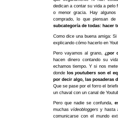
dedican a contar su vida a pelo
o menor gracia. Hay algunos
comprado, lo que piensan de
subcategoría de todas: hacer tu
Como dice una buena amiga: Si no
explicando cómo hacerlo en Youtu
Pero vayamos al grano,
¿por 
hacen dinero contando su vid
echamos tiempo. Y si nos metem
donde
los
youtubers
son el eq
por decir algo, las posaderas 
Que se pase por el forro el brief
un chaval con un canal de Youtu
Pero que nadie se confunda,
e
muchas
vídeobloggers
y hasta a
comunicarse con el mundo ext