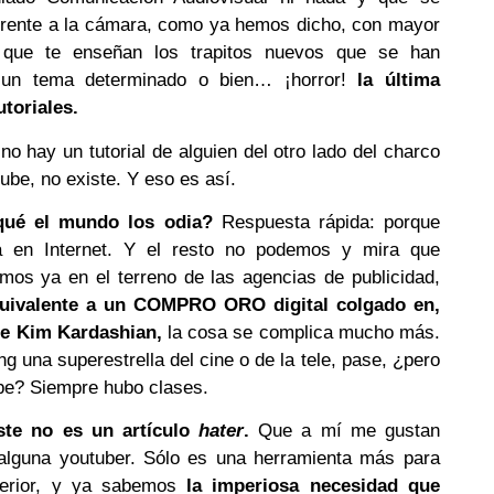
 frente a la cámara, como ya hemos dicho, con mayor
 que te enseñan los trapitos nuevos que se han
 un tema determinado o bien… ¡horror!
la última
toriales.
 hay un tutorial de alguien del otro lado del charco
be, no existe. Y eso es así.
qué el mundo los odia?
Respuesta rápida: porque
a en Internet. Y el resto no podemos y mira que
os ya en el terreno de las agencias de publicidad,
uivalente a un COMPRO ORO digital colgado en,
de Kim Kardashian,
la cosa se complica mucho más.
ing una superestrella del cine o de la tele, pase, ¿pero
be? Siempre hubo clases.
ste no es un artículo
hater
.
Que a mí me gustan
lguna youtuber. Sólo es una herramienta más para
erior, y ya sabemos
la imperiosa necesidad que