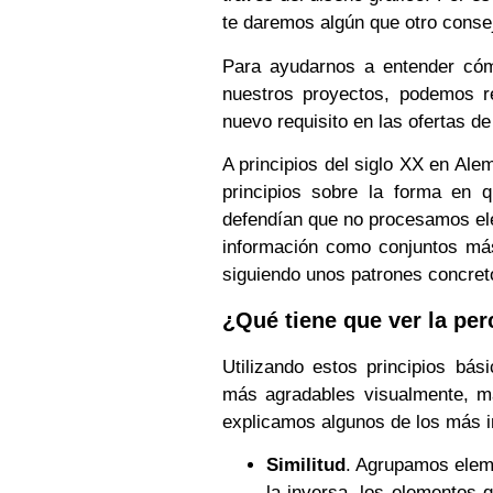
te daremos algún que otro consej
Para ayudarnos a entender cóm
nuestros proyectos, podemos re
nuevo requisito en las ofertas d
A principios del siglo XX en Ale
principios sobre la forma en 
defendían que no procesamos ele
información como conjuntos más
siguiendo unos patrones concreto
¿Qué tiene que ver la per
Utilizando estos principios bá
más agradables visualmente, m
explicamos algunos de los más i
Similitud
. Agrupamos eleme
la inversa, los elementos