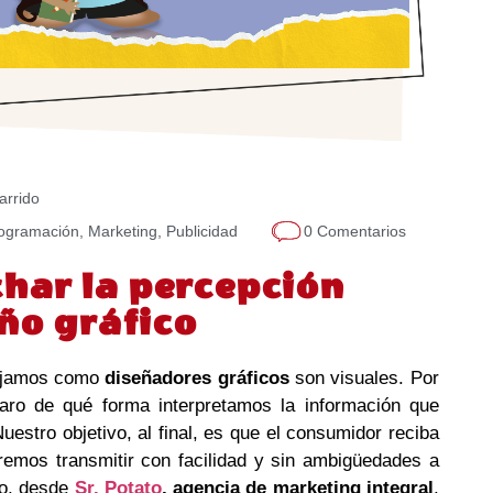
arrido
rogramación
,
Marketing
,
Publicidad
0 Comentarios
har la percepción
eño gráfico
bajamos como
diseñadores gráficos
son visuales. Por
laro de qué forma interpretamos la información que
uestro objetivo, al final, es que el consumidor reciba
remos transmitir con facilidad y sin ambigüedades a
so, desde
Sr. Potato
, agencia de marketing integral
,