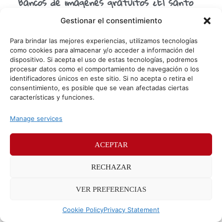
Bancos de imágenes gratuitos ¿El santo
grial?
Gestionar el consentimiento
¿Qué tal llevamos el comienzo de semana? Como
reflexión potatera de finde os traemos un tema algo
Para brindar las mejores experiencias, utilizamos tecnologías
controvertido dentro del diseño y la publicidad ¿Deben
como cookies para almacenar y/o acceder a información del
dispositivo. Si acepta el uso de estas tecnologías, podremos
procesar datos como el comportamiento de navegación o los
identificadores únicos en este sitio. Si no acepta o retira el
© Sr. Potato 2026
consentimiento, es posible que se vean afectadas ciertas
características y funciones.
Políticas de privacidad
Políticas de cookies
Manage services
Méndez Álvaro 24, 28045 Madrid. Teléfono
91 176 52 25
ACEPTAR
RECHAZAR
VER PREFERENCIAS
Cookie Policy
Privacy Statement