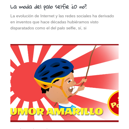
La moda del palo selfie ¿O no?
La evolución de Internet y las redes sociales ha derivado
en inventos que hace décadas hubiéramos visto
disparatados como el del palo selfie, sí, si