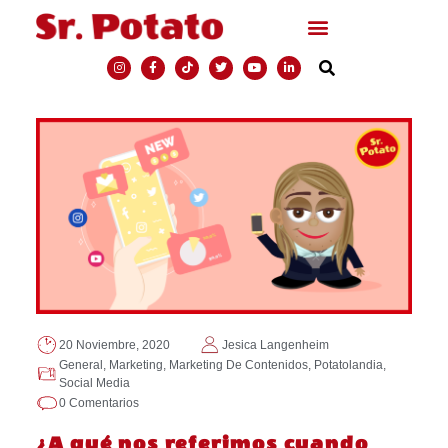
20 Noviembre, 2020
Jesica Langenheim
General
,
Marketing
,
Marketing De Contenidos
,
Potatolandia
,
Social Media
0 Comentarios
¿A qué nos referimos cuando