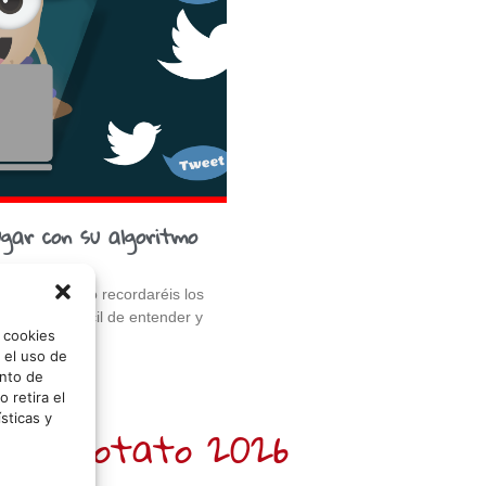
gar con su algoritmo
ue leéis esto recordaréis los
d social difícil de entender y
o cookies
 el uso de
nto de
 retira el
sticas y
 Sr. Potato 2026