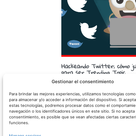
Hackeando Twitter: cómo ju
para ser Trending Topic
Gestionar el consentimiento
Seguro que muchos, o algunos, de los q
orígenes de Twitter… cuando era una re
Para brindar las mejores experiencias, utilizamos tecnologías com
donde
para almacenar y/o acceder a información del dispositivo. Si acepta
estas tecnologías, podremos procesar datos como el comportamie
navegación o los identificadores únicos en este sitio. Si no acepta o
consentimiento, es posible que se vean afectadas ciertas caracterí
©
funciones.
Manage services