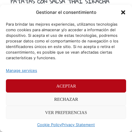
PATATAS CON SALSA THAI SIRACHA
Que tiemblen las patatas bravas y las bañadas en alioli
Gestionar el consentimiento
que hoy en SrPotato os proponemos una alternativa para
triunfar en todas las comidas, cenas
Para brindar las mejores experiencias, utilizamos tecnologías
como cookies para almacenar y/o acceder a información del
dispositivo. Si acepta el uso de estas tecnologías, podremos
procesar datos como el comportamiento de navegación o los
© Sr. Potato 2026
identificadores únicos en este sitio. Si no acepta o retira el
consentimiento, es posible que se vean afectadas ciertas
Políticas de privacidad
Políticas de cookies
características y funciones.
Méndez Álvaro 24, 28045 Madrid. Teléfono
91 176 52 25
Manage services
ACEPTAR
RECHAZAR
VER PREFERENCIAS
Cookie Policy
Privacy Statement