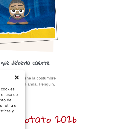
 qué debería caerte
s que Google tiene la costumbre
 de animales: Panda, Penguin,
o cookies
 el uso de
nto de
 retira el
sticas y
 Sr. Potato 2026