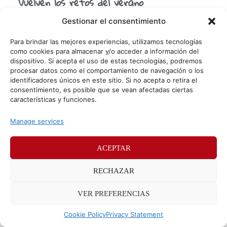
Vuelven los retos del verano
El verano vuelve un año tras otro (esperemos que así sea
Gestionar el consentimiento
durante mucho tiempo) y con él llegan las canciones del
verano, las vacaciones de
Para brindar las mejores experiencias, utilizamos tecnologías
como cookies para almacenar y/o acceder a información del
dispositivo. Si acepta el uso de estas tecnologías, podremos
procesar datos como el comportamiento de navegación o los
© Sr. Potato 2026
identificadores únicos en este sitio. Si no acepta o retira el
consentimiento, es posible que se vean afectadas ciertas
Políticas de privacidad
Políticas de cookies
características y funciones.
Méndez Álvaro 24, 28045 Madrid. Teléfono
91 176 52 25
Manage services
ACEPTAR
RECHAZAR
VER PREFERENCIAS
Cookie Policy
Privacy Statement