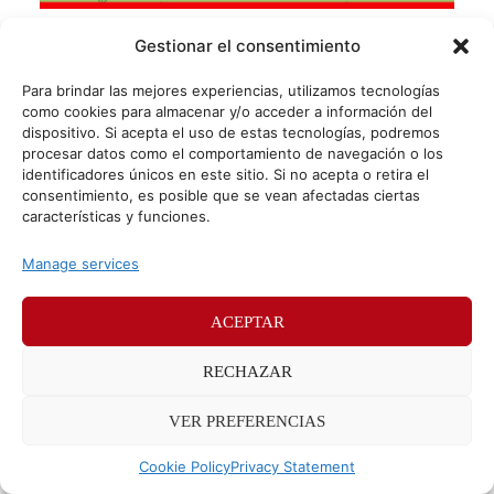
Recopilación de los mejores blogs de viajes
Gestionar el consentimiento
¿A quién no le gusta viajar? No importa si es durante
Para brindar las mejores experiencias, utilizamos tecnologías
meses o un par de días, a todos nos gusta la desconexión
como cookies para almacenar y/o acceder a información del
y descubrir
dispositivo. Si acepta el uso de estas tecnologías, podremos
procesar datos como el comportamiento de navegación o los
identificadores únicos en este sitio. Si no acepta o retira el
consentimiento, es posible que se vean afectadas ciertas
© Sr. Potato 2026
características y funciones.
Políticas de privacidad
Políticas de cookies
Manage services
Méndez Álvaro 24, 28045 Madrid. Teléfono
91 176 52 25
ACEPTAR
RECHAZAR
VER PREFERENCIAS
Cookie Policy
Privacy Statement