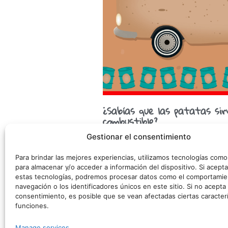
¿Sabías que las patatas sir
combustible?
Gestionar el consentimiento
Las patatas éramos la caña ayer, los 
De nosotras se aprovecha todo, hasta 
Para brindar las mejores experiencias, utilizamos tecnologías com
pensado
para almacenar y/o acceder a información del dispositivo. Si acepta
estas tecnologías, podremos procesar datos como el comportamie
navegación o los identificadores únicos en este sitio. Si no acepta o
consentimiento, es posible que se vean afectadas ciertas caracterí
©
funciones.
Manage services