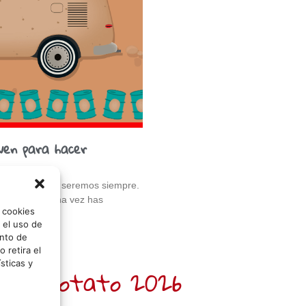
ven para hacer
somos hoy y lo seremos siempre.
la piel. ¿Alguna vez has
o cookies
 el uso de
nto de
 retira el
sticas y
 Sr. Potato 2026