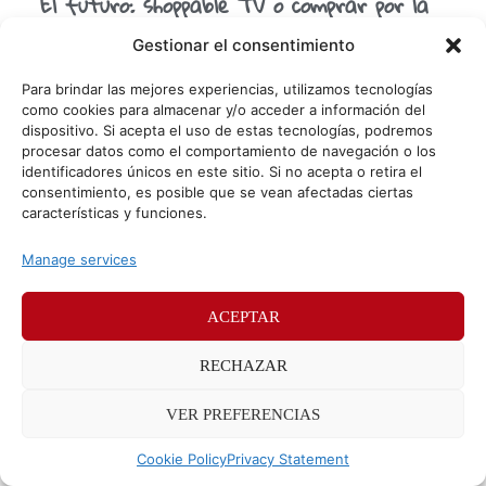
El futuro: shoppable TV o comprar por la
televisión
Gestionar el consentimiento
La publicidad digital cada vez evoluciona más rápido, y es
que los spots de televisión ya son cosa del pasado.
Para brindar las mejores experiencias, utilizamos tecnologías
¿Sabes cuál es el último
como cookies para almacenar y/o acceder a información del
dispositivo. Si acepta el uso de estas tecnologías, podremos
procesar datos como el comportamiento de navegación o los
identificadores únicos en este sitio. Si no acepta o retira el
© Sr. Potato 2026
consentimiento, es posible que se vean afectadas ciertas
características y funciones.
Políticas de privacidad
Políticas de cookies
Manage services
Méndez Álvaro 24, 28045 Madrid. Teléfono
91 176 52 25
ACEPTAR
RECHAZAR
VER PREFERENCIAS
Cookie Policy
Privacy Statement