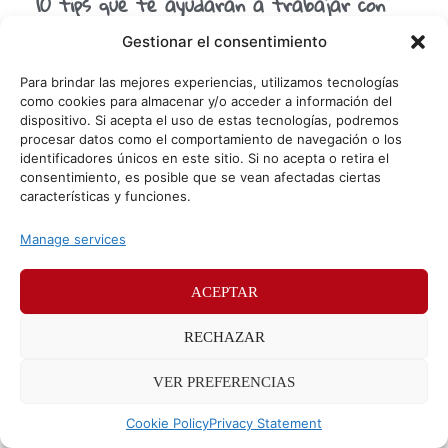
10 tips que te ayudarán a trabajar con
Procreate
Gestionar el consentimiento
¿Te ha venido la inspiración y has pensado un diseño
increíble que quieres hacer realidad? La tecnología puede
Para brindar las mejores experiencias, utilizamos tecnologías
ser una gran aliada y Procreate es
como cookies para almacenar y/o acceder a información del
dispositivo. Si acepta el uso de estas tecnologías, podremos
procesar datos como el comportamiento de navegación o los
identificadores únicos en este sitio. Si no acepta o retira el
© Sr. Potato 2026
consentimiento, es posible que se vean afectadas ciertas
características y funciones.
Políticas de privacidad
Políticas de cookies
Manage services
Méndez Álvaro 24, 28045 Madrid. Teléfono
91 176 52 25
ACEPTAR
RECHAZAR
VER PREFERENCIAS
Cookie Policy
Privacy Statement