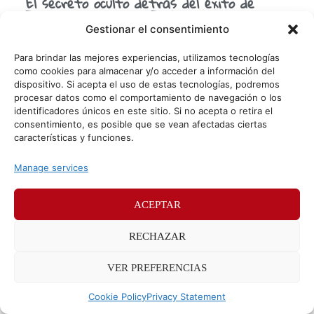
El secreto oculto detrás del éxito de
Expediente Warren: El Último Rito
Gestionar el consentimiento
Expediente Warren: El último rito ha llegado para cerrar la
historia de los Warren en la gran pantalla, y lo ha hecho
Para brindar las mejores experiencias, utilizamos tecnologías
con un éxito
como cookies para almacenar y/o acceder a información del
dispositivo. Si acepta el uso de estas tecnologías, podremos
procesar datos como el comportamiento de navegación o los
identificadores únicos en este sitio. Si no acepta o retira el
© Sr. Potato 2026
consentimiento, es posible que se vean afectadas ciertas
características y funciones.
Políticas de privacidad
Políticas de cookies
Manage services
Méndez Álvaro 24, 28045 Madrid. Teléfono
91 176 52 25
ACEPTAR
RECHAZAR
VER PREFERENCIAS
Cookie Policy
Privacy Statement