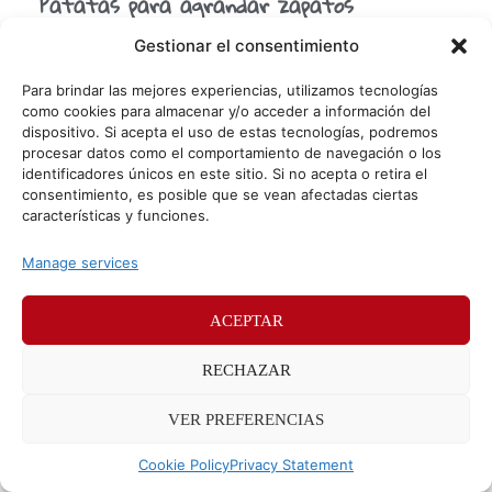
Patatas para agrandar zapatos
¿Sabías que puedes utilizar patatas para agrandar los
Gestionar el consentimiento
zapatos que se te han quedado pequeños? Las patatas
son un alimento esencial en toda cocina que
Para brindar las mejores experiencias, utilizamos tecnologías
como cookies para almacenar y/o acceder a información del
dispositivo. Si acepta el uso de estas tecnologías, podremos
procesar datos como el comportamiento de navegación o los
© Sr. Potato 2026
identificadores únicos en este sitio. Si no acepta o retira el
consentimiento, es posible que se vean afectadas ciertas
Políticas de privacidad
Políticas de cookies
características y funciones.
Méndez Álvaro 24, 28045 Madrid. Teléfono
91 176 52 25
Manage services
ACEPTAR
RECHAZAR
VER PREFERENCIAS
Cookie Policy
Privacy Statement