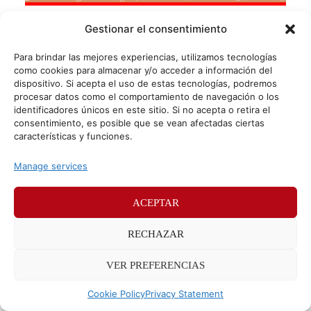
¿Sabías qué la patata es una buenísima
Gestionar el consentimiento
aliada para limpiar la casa?
Para brindar las mejores experiencias, utilizamos tecnologías
No es nada nuevo afirmar que la patata, además de ser un
como cookies para almacenar y/o acceder a información del
alimento delicioso, tiene multitud de propiedades
dispositivo. Si acepta el uso de estas tecnologías, podremos
beneficiosas para nuestra alimentación y salud. Pero
procesar datos como el comportamiento de navegación o los
identificadores únicos en este sitio. Si no acepta o retira el
consentimiento, es posible que se vean afectadas ciertas
características y funciones.
© Sr. Potato 2026
Manage services
Políticas de privacidad
Políticas de cookies
Méndez Álvaro 24, 28045 Madrid. Teléfono
91 176 52 25
ACEPTAR
RECHAZAR
VER PREFERENCIAS
Cookie Policy
Privacy Statement