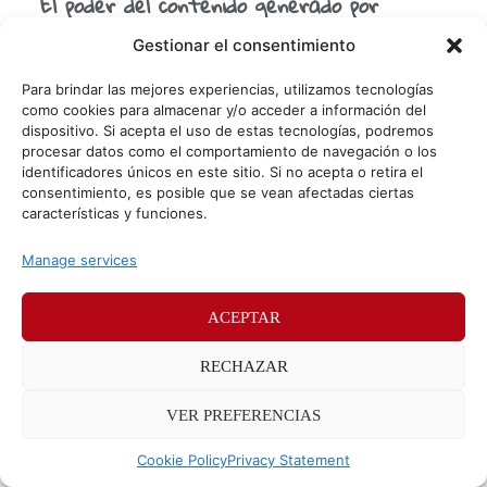
El poder del contenido generado por
usuarios (UGC)
Gestionar el consentimiento
En el mundo del marketing digital, hay un recurso más
valioso que cualquier campaña millonaria: el contenido que
Para brindar las mejores experiencias, utilizamos tecnologías
crean tus propios usuarios. Fotos, vídeos, reseñas,
como cookies para almacenar y/o acceder a información del
dispositivo. Si acepta el uso de estas tecnologías, podremos
procesar datos como el comportamiento de navegación o los
identificadores únicos en este sitio. Si no acepta o retira el
© Sr. Potato 2026
consentimiento, es posible que se vean afectadas ciertas
características y funciones.
Políticas de privacidad
Políticas de cookies
Manage services
Méndez Álvaro 24, 28045 Madrid. Teléfono
91 176 52 25
ACEPTAR
RECHAZAR
VER PREFERENCIAS
Cookie Policy
Privacy Statement