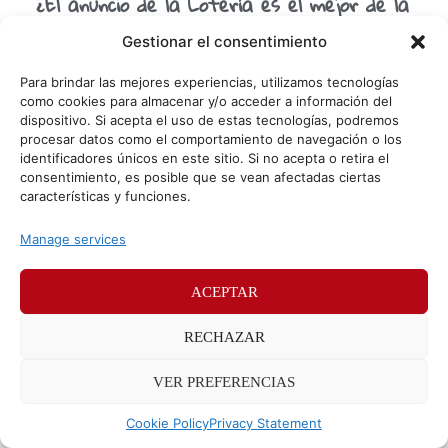
¿El anuncio de la Lotería es el mejor de la
Navidad?
Gestionar el consentimiento
Que levante la mano quien no haya visto el anuncio de la
Lotería de Navidad. Seguro que hay pocas manos
Para brindar las mejores experiencias, utilizamos tecnologías
levantadas. Desde la época de
como cookies para almacenar y/o acceder a información del
dispositivo. Si acepta el uso de estas tecnologías, podremos
procesar datos como el comportamiento de navegación o los
identificadores únicos en este sitio. Si no acepta o retira el
© Sr. Potato 2026
consentimiento, es posible que se vean afectadas ciertas
características y funciones.
Políticas de privacidad
Políticas de cookies
Manage services
Méndez Álvaro 24, 28045 Madrid. Teléfono
91 176 52 25
ACEPTAR
RECHAZAR
VER PREFERENCIAS
Cookie Policy
Privacy Statement