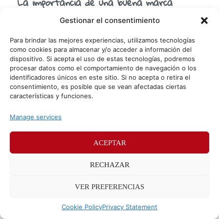
La importancia de una buena marca
personal
Gestionar el consentimiento
Que el Marketing Digital está en auge no cabe ninguna
duda. Cada vez son más los usuarios que se suman a esta
Para brindar las mejores experiencias, utilizamos tecnologías
nueva modalidad llenando
como cookies para almacenar y/o acceder a información del
dispositivo. Si acepta el uso de estas tecnologías, podremos
procesar datos como el comportamiento de navegación o los
identificadores únicos en este sitio. Si no acepta o retira el
© Sr. Potato 2026
consentimiento, es posible que se vean afectadas ciertas
características y funciones.
Políticas de privacidad
Políticas de cookies
Manage services
Méndez Álvaro 24, 28045 Madrid. Teléfono
91 176 52 25
ACEPTAR
RECHAZAR
VER PREFERENCIAS
Cookie Policy
Privacy Statement