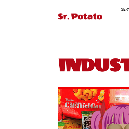
SER
INDUS