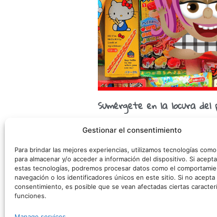
Sumérgete en la locura del 
Apetecibles o no, las golosinas japone
Gestionar el consentimiento
cualquiera… ¡Por su envoltorio! Aunqu
el anime, seguro,
Para brindar las mejores experiencias, utilizamos tecnologías com
para almacenar y/o acceder a información del dispositivo. Si acepta
estas tecnologías, podremos procesar datos como el comportamie
navegación o los identificadores únicos en este sitio. Si no acepta o
©
consentimiento, es posible que se vean afectadas ciertas caracterí
funciones.
Polít
Manage services