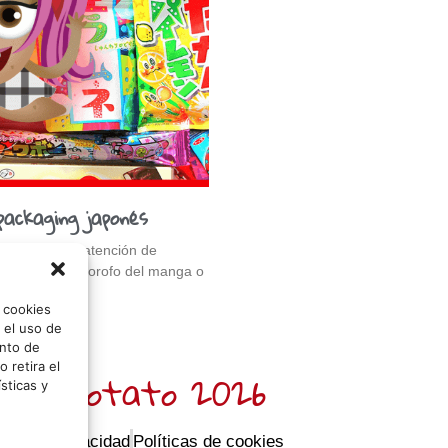
packaging japonés
sas llaman la atención de
e no seas un forofo del manga o
o cookies
 el uso de
nto de
 retira el
 Sr. Potato 2026
sticas y
icas de privacidad
Políticas de cookies