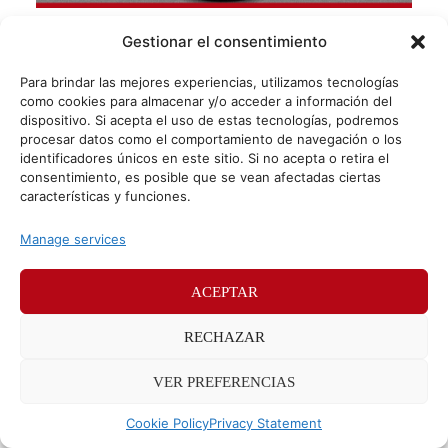
Un paseo por la historia de la publicidad
Gestionar el consentimiento
¿Cómo saber adónde vamos si no sabemos de dónde
Para brindar las mejores experiencias, utilizamos tecnologías
venimos? En Sr. Potato sabemos que echar la vista atrás
como cookies para almacenar y/o acceder a información del
es bueno a veces (u-u-u) y
dispositivo. Si acepta el uso de estas tecnologías, podremos
procesar datos como el comportamiento de navegación o los
identificadores únicos en este sitio. Si no acepta o retira el
consentimiento, es posible que se vean afectadas ciertas
© Sr. Potato 2026
características y funciones.
Políticas de privacidad
Políticas de cookies
Manage services
Méndez Álvaro 24, 28045 Madrid. Teléfono
91 176 52 25
ACEPTAR
RECHAZAR
VER PREFERENCIAS
Cookie Policy
Privacy Statement