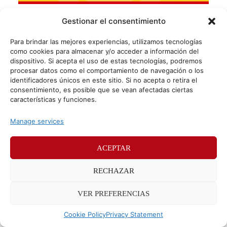
Nuevos cambios en Google Search Console
Gestionar el consentimiento
Hasta la última actualización de Google Search Console,
Para brindar las mejores experiencias, utilizamos tecnologías
sabíamos que la eficacia de la estrategia SEO de una web
como cookies para almacenar y/o acceder a información del
se media usando métricas distintas y
dispositivo. Si acepta el uso de estas tecnologías, podremos
procesar datos como el comportamiento de navegación o los
identificadores únicos en este sitio. Si no acepta o retira el
consentimiento, es posible que se vean afectadas ciertas
© Sr. Potato 2026
características y funciones.
Políticas de privacidad
Políticas de cookies
Manage services
Méndez Álvaro 24, 28045 Madrid. Teléfono
91 176 52 25
ACEPTAR
RECHAZAR
VER PREFERENCIAS
Cookie Policy
Privacy Statement