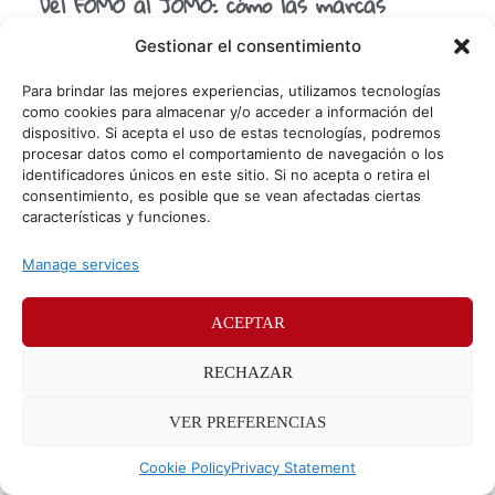
Del FOMO al JOMO: cómo las marcas
venden el placer de desconectarse
Gestionar el consentimiento
Durante años, el marketing digital se alimentó del FOMO
(Fear of Missing Out): ese miedo a perderse algo que nos
Para brindar las mejores experiencias, utilizamos tecnologías
hacía revisar notificaciones, entrar a
como cookies para almacenar y/o acceder a información del
dispositivo. Si acepta el uso de estas tecnologías, podremos
procesar datos como el comportamiento de navegación o los
identificadores únicos en este sitio. Si no acepta o retira el
© Sr. Potato 2026
consentimiento, es posible que se vean afectadas ciertas
características y funciones.
Políticas de privacidad
Políticas de cookies
Manage services
Méndez Álvaro 24, 28045 Madrid. Teléfono
91 176 52 25
ACEPTAR
RECHAZAR
VER PREFERENCIAS
Cookie Policy
Privacy Statement