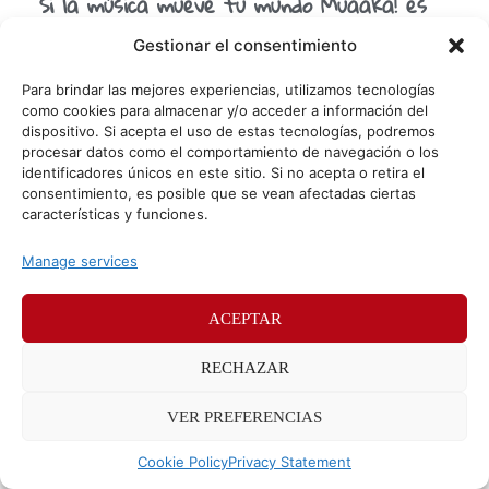
Si la música mueve tu mundo Muaaka! es
tu red social
Gestionar el consentimiento
Tras más de dos años de trabajo y la inversión de ahorros
personales, nace de la mano de un grupo de
Para brindar las mejores experiencias, utilizamos tecnologías
emprendedores catalanes aficionados a
como cookies para almacenar y/o acceder a información del
dispositivo. Si acepta el uso de estas tecnologías, podremos
procesar datos como el comportamiento de navegación o los
identificadores únicos en este sitio. Si no acepta o retira el
© Sr. Potato 2026
consentimiento, es posible que se vean afectadas ciertas
características y funciones.
Políticas de privacidad
Políticas de cookies
Manage services
Méndez Álvaro 24, 28045 Madrid. Teléfono
91 176 52 25
ACEPTAR
RECHAZAR
VER PREFERENCIAS
Cookie Policy
Privacy Statement