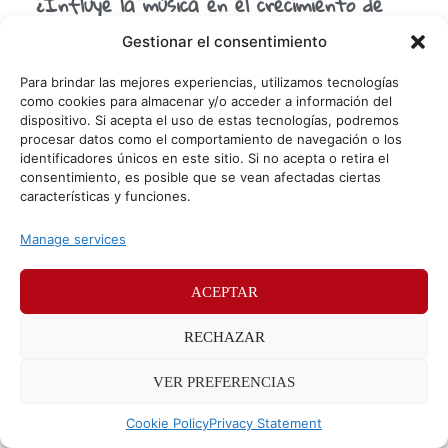
¿Influye la música en el crecimiento de
las patatas?
Gestionar el consentimiento
Siendo Community Manager en Sr Potato y aprovechando
mi hueco en su blog para informaros siempre sobre temas
Para brindar las mejores experiencias, utilizamos tecnologías
musicales, este momento tenía que llegar, no
como cookies para almacenar y/o acceder a información del
dispositivo. Si acepta el uso de estas tecnologías, podremos
procesar datos como el comportamiento de navegación o los
identificadores únicos en este sitio. Si no acepta o retira el
© Sr. Potato 2026
consentimiento, es posible que se vean afectadas ciertas
características y funciones.
Políticas de privacidad
Políticas de cookies
Manage services
Méndez Álvaro 24, 28045 Madrid. Teléfono
91 176 52 25
ACEPTAR
RECHAZAR
VER PREFERENCIAS
Cookie Policy
Privacy Statement