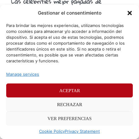
Las celebrities mejor pagadas de
Instagram
Gestionar el consentimiento
Son guapos, ricos, jóvenes y famosos. Triunfan en el
mundo de la música, el cine, la televisión o el deporte.
Para brindar las mejores experiencias, utilizamos tecnologías
Tienen millones de seguidores en
como cookies para almacenar y/o acceder a información del
dispositivo. Si acepta el uso de estas tecnologías, podremos
procesar datos como el comportamiento de navegación o los
identificadores únicos en este sitio. Si no acepta o retira el
© Sr. Potato 2026
consentimiento, es posible que se vean afectadas ciertas
características y funciones.
Políticas de privacidad
Políticas de cookies
Manage services
Méndez Álvaro 24, 28045 Madrid. Teléfono
91 176 52 25
ACEPTAR
RECHAZAR
VER PREFERENCIAS
Cookie Policy
Privacy Statement