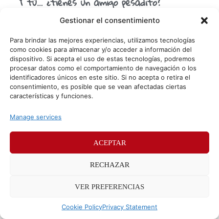
Y tú… ¿tienes un amigo pesadito?
Imbancable, según la RAE dícese de aquella persona
Gestionar el consentimiento
insoportable, molesta, intolerable… ¿Qué? ¿Has puesto
alguno en tu vida y no te queda más remedio que
Para brindar las mejores experiencias, utilizamos tecnologías
como cookies para almacenar y/o acceder a información del
dispositivo. Si acepta el uso de estas tecnologías, podremos
procesar datos como el comportamiento de navegación o los
© Sr. Potato 2026
identificadores únicos en este sitio. Si no acepta o retira el
consentimiento, es posible que se vean afectadas ciertas
Políticas de privacidad
Políticas de cookies
características y funciones.
Méndez Álvaro 24, 28045 Madrid. Teléfono
91 176 52 25
Manage services
ACEPTAR
RECHAZAR
VER PREFERENCIAS
Cookie Policy
Privacy Statement