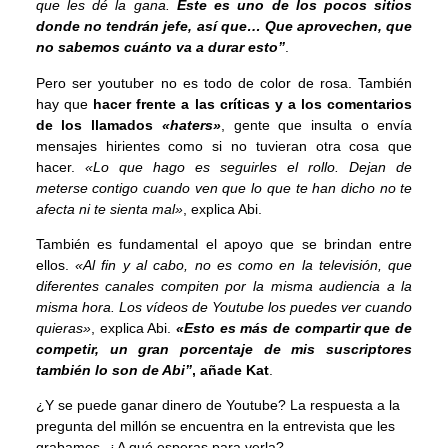
que les dé la gana.
Este es uno de los pocos sitios
donde no tendrán jefe, así que… Que aprovechen, que
no sabemos cuánto va a durar esto”
.
Pero ser youtuber no es todo de color de rosa. También
hay que
hacer frente a las críticas y a los comentarios
de los llamados
«haters»
, gente que insulta o envía
mensajes hirientes como si no tuvieran otra cosa que
hacer.
«Lo que hago es seguirles el rollo. Dejan de
meterse contigo cuando ven que lo que te han dicho no te
afecta ni te sienta mal»
, explica Abi.
También es fundamental el apoyo que se brindan entre
ellos.
«Al fin y al cabo, no es como en la televisión, que
diferentes canales compiten por la misma audiencia a la
misma hora. Los vídeos de Youtube los puedes ver cuando
quieras»
, explica Abi.
«Esto es más de compartir que de
competir, un gran porcentaje de mis suscriptores
también lo son de Abi”
, añade Kat
.
¿Y se puede ganar dinero de Youtube? La respuesta a la
pregunta del millón se encuentra en la entrevista que les
grabamos. ¿A qué esperas para verla?