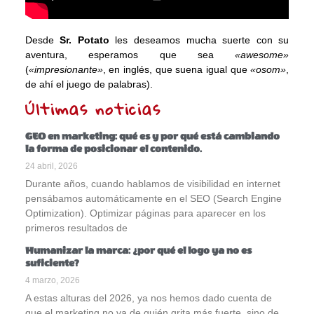
Desde
Sr. Potato
les deseamos mucha suerte con su
aventura, esperamos que sea
«awesome»
(
«impresionante»
, en inglés, que suena igual que
«osom»
,
de ahí el juego de palabras).
Últimas noticias
GEO en marketing: qué es y por qué está cambiando
la forma de posicionar el contenido.
24 abril, 2026
Durante años, cuando hablamos de visibilidad en internet
pensábamos automáticamente en el SEO (Search Engine
Optimization). Optimizar páginas para aparecer en los
primeros resultados de
Humanizar la marca: ¿por qué el logo ya no es
suficiente?
4 marzo, 2026
A estas alturas del 2026, ya nos hemos dado cuenta de
que el marketing no va de quién grita más fuerte, sino de