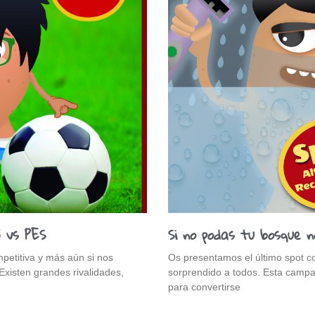
5 vs PES
Si no podas tu bosque n
petitiva y más aún si nos
Os presentamos el último spot co
Existen grandes rivalidades,
sorprendido a todos. Esta campañ
para convertirse