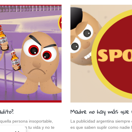
dito?
Madre no hay más que 
uella persona insoportable,
La publicidad argentina siempre
to alguno en tu vida y no te
es que saben suplir como nadie 