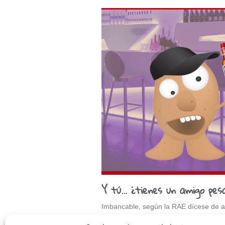
Y tú… ¿tienes un amigo pesa
Imbancable, según la RAE dícese de aq
molesta, intolerable… ¿Qué? ¿Has pues