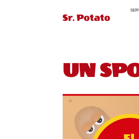
SER
UN SPO