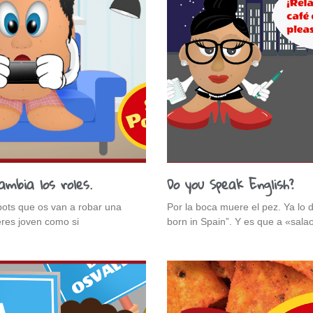
ambia los roles.
Do you Speak English?
pots que os van a robar una
Por la boca muere el pez. Ya lo di
eres joven como si
born in Spain”. Y es que a «sala