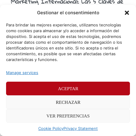
Marketing Internacional: Las 5 Claves de
la Transcreación.
Gestionar el consentimiento
La transcreación se está abriendo un hueco cada vez más
importante entre las estrategias de marketing
Para brindar las mejores experiencias, utilizamos tecnologías
internacional. ¿En qué consiste exactamente? Ahí va un
como cookies para almacenar y/o acceder a información del
dispositivo. Si acepta el uso de estas tecnologías, podremos
pequeño
procesar datos como el comportamiento de navegación o los
identificadores únicos en este sitio. Si no acepta o retira el
consentimiento, es posible que se vean afectadas ciertas
© Sr. Potato 2026
características y funciones.
Políticas de privacidad
Políticas de cookies
Manage services
Méndez Álvaro 24, 28045 Madrid. Teléfono
91 176 52 25
ACEPTAR
RECHAZAR
VER PREFERENCIAS
Cookie Policy
Privacy Statement