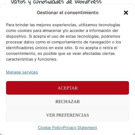
Datos y curiosidades de WordPress
Hace unos meses os hablamos de WordPress y os
Gestionar el consentimiento
enseñamos a evitar los 5 errores más comunes al crear
una web o blog con WordPress,
Para brindar las mejores experiencias, utilizamos tecnologías
como cookies para almacenar y/o acceder a información del
dispositivo. Si acepta el uso de estas tecnologías, podremos
procesar datos como el comportamiento de navegación o los
© Sr. Potato 2026
identificadores únicos en este sitio. Si no acepta o retira el
consentimiento, es posible que se vean afectadas ciertas
Políticas de privacidad
Políticas de cookies
características y funciones.
Méndez Álvaro 24, 28045 Madrid. Teléfono
91 176 52 25
Manage services
ACEPTAR
RECHAZAR
VER PREFERENCIAS
Cookie Policy
Privacy Statement